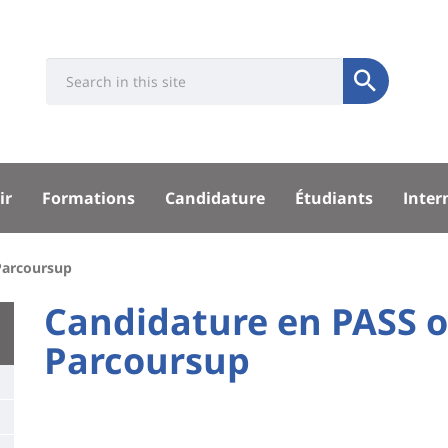
Université
Search
Rés
Soumettre
:
soci
Recherche
sité
ir
Formations
Candidature
Étudiants
Inter
pal
Parcoursup
University
Candidature en PASS o
:
Parcoursup
Titre
Main
de
content
page