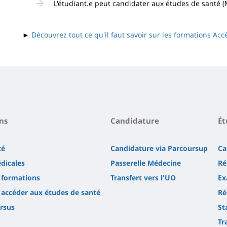
L'étudiant.e peut candidater aux études de santé 
►
Découvrez tout ce qu'il faut savoir sur les formations Acc
ns
Candidature
Ét
té
Candidature via Parcoursup
Ca
dicales
Passerelle Médecine
Ré
s formations
Transfert vers l'UO
Ex
ccéder aux études de santé
Ré
rsus
St
Tr