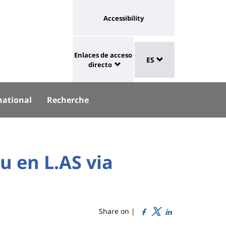
Université
Accessibility
:
eaux
Sélecteur
lien
Enlaces de acceso
aux
ES
de
University
vers
directo
langue
:
page
Shortcut
accessibilité
national
Recherche
links
u en L.AS via
Share on |