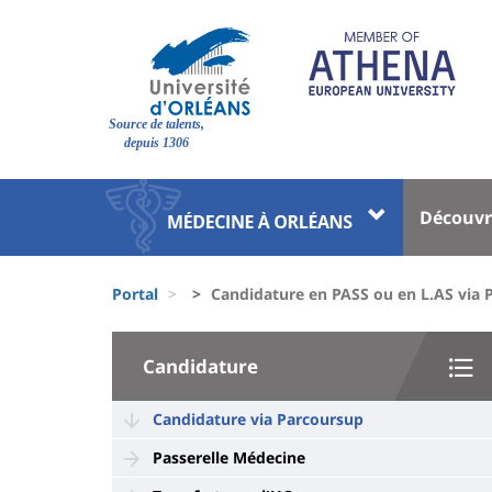
Pasar
al
contenido
principal
Site
Source de talents,
branding
depuis 1306
Université
Univer
Découvr
:
:
Block
Menu
Fils
liste
princi
Portal
Candidature en PASS ou en L.AS via 
d'Ariane
des
University
composantes
Candidature
:
Sidebar
Candidature via Parcoursup
Passerelle Médecine