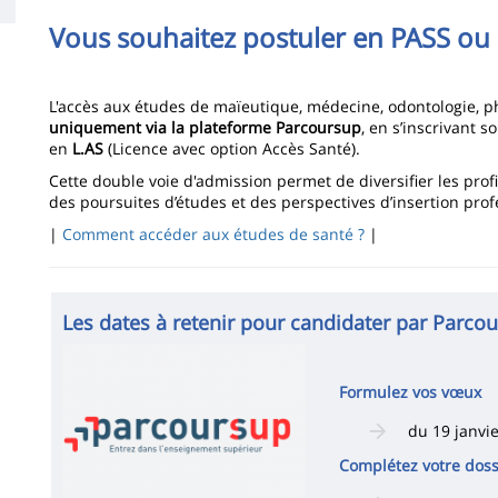
Contenu
Vous souhaitez postuler en PASS ou 
de
la
L'accès aux études de maïeutique, médecine, odontologie, p
page
uniquement via la plateforme Parcoursup
, en s’inscrivant s
en
L.AS
(Licence avec option Accès Santé).
principale
Cette double voie d'admission permet de diversifier les profi
des poursuites d’études et des perspectives d’insertion prof
|
Comment accéder aux études de santé ?
|
Les dates à retenir pour candidater par Parco
Imagen
Formulez vos vœux
du 19 janvi
Complétez votre doss