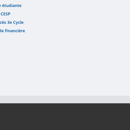
e étudiante
 CESP
cès 3e Cycle
de financière