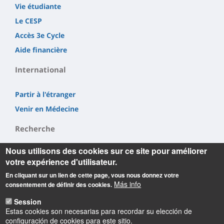
Vie étudiante
Le CESP
Accès 3e Cycle
Aide financière
International
Partir à l'étranger
Venir en Médecine
Recherche
Nous utilisons des cookies sur ce site pour améliorer
LI²RSO
votre expérience d'utilisateur.
CBM
En cliquant sur un lien de cette page, vous nous donnez votre
INEM
Más info
consentement de définir des cookies.
Session
Estas cookies son necesarias para recordar su elección de
configuración de cookies para este sitio.