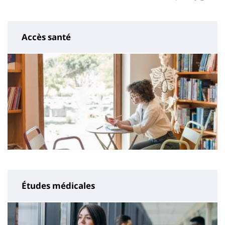
page
content
Accès santé
Études médicales