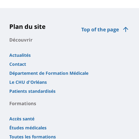
de
la
page
Plan du site
Top of the page
principale
Découvrir
Actualités
Contact
Département de Formation Médicale
Le CHU d'Orléans
Patients standardisés
Formations
Accès santé
Études médicales
Toutes les formations