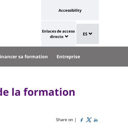
Université
Accessibility
:
eaux
Sélecteur
lien
Enlaces de acceso
aux
ES
de
University
vers
directo
langue
:
page
Shortcut
accessibilité
inancer sa formation
Entreprise
links
de la formation
Share on |