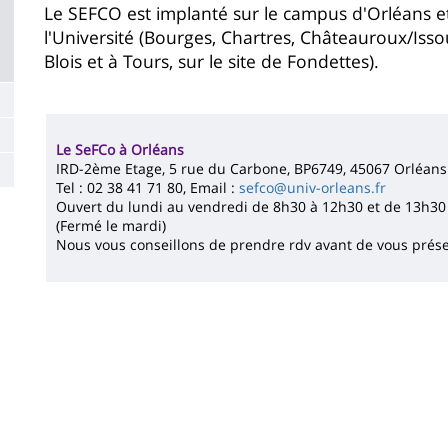
Contenu
Le SEFCO est implanté sur le campus d'Orléans et
l'Université (Bourges, Chartres, Châteauroux/Iss
de
Blois et à Tours, sur le site de Fondettes).
la
page
principale
Le SeFCo à Orléans
IRD-2ème Etage, 5 rue du Carbone, BP6749, 45067 Orléans
Tel : 02 38 41 71 80, Email :
sefco@univ-orleans.fr
Ouvert du lundi au vendredi de 8h30 à 12h30 et de 13h30
(Fermé le mardi)
Nous vous conseillons de prendre rdv avant de vous prés