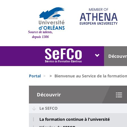
Pasar
al
contenido
principal
Site
Source de talents,
branding
depuis 1306
Université
Univer
Découvr
:
:
Block
Menu
Fils
liste
princi
Portal
Bienvenue au Service de la formation
d'Ariane
des
University
composantes
Découvrir
:
Sidebar
Le SEFCO
La formation continue à l'université