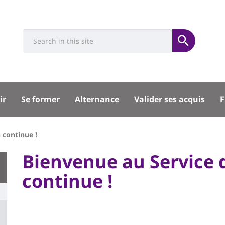
Université
Search
Rés
Soumettre
:
soci
Recherche
sité
ir
Se former
Alternance
Valider ses acquis
F
pal
 continue !
University
Bienvenue au Service 
:
continue !
Titre
Main
de
content
page