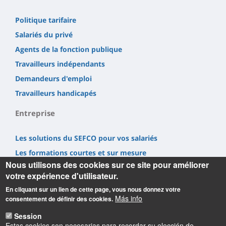
Politique tarifaire
Salariés du privé
Agents de la fonction publique
Travailleurs indépendants
Demandeurs d'emploi
Travailleurs handicapés
Entreprise
Les solutions du SEFCO pour vos salariés
Les formations courtes et sur mesure
Nous utilisons des cookies sur ce site pour améliorer
Nous soutenir via la Taxe d'Apprentissage
votre expérience d'utilisateur.
Recruter un alternant
En cliquant sur un lien de cette page, vous nous donnez votre
Nous contacter
Más info
consentement de définir des cookies.
Session
Estas cookies son necesarias para recordar su elección de