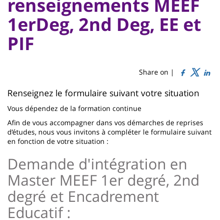
:
renseignements MEEF
Sidebar
Main
1erDeg, 2nd Deg, EE et
Titre
content
de
PIF
page
Share on |
Contenu
Renseignez le formulaire suivant votre situation
de
Vous dépendez de la formation continue
la
Afin de vous accompagner dans vos démarches de reprises
d’études, nous vous invitons à compléter le formulaire suivant
page
en fonction de votre situation :
principale
Demande d'intégration en
Master MEEF 1er degré, 2nd
degré et Encadrement
Educatif :