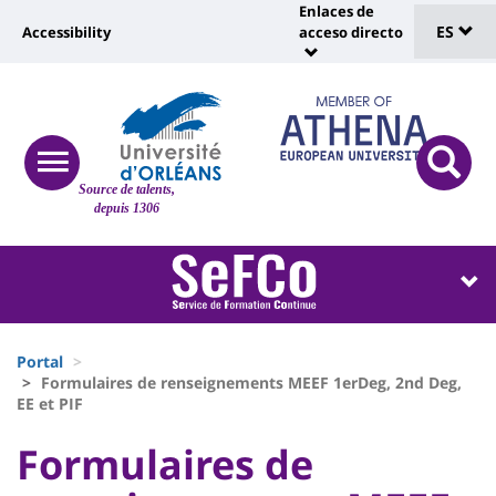
Sélec
Pasar
Enlaces de
Université
al
ES
Accessibility
acceso directo
Universit
de
contenido
:
:
principal
lang
lien
Shortcut
vers
links
Site
page
responsive
responsi
Source de talents,
menu
branding
search
accessibilité
depuis 1306
button
button
Université
Université
:
:
Recherche
Block
Fils
liste
Portal
d'Ariane
Formulaires de renseignements MEEF 1erDeg, 2nd Deg,
des
EE et PIF
composantes
University
University
Formulaires de
: