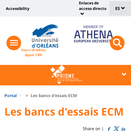
Sélec
Pasar
Enlaces de
Université
al
ES
Accessibility
acceso directo
Universit
de
contenido
:
:
principal
lang
lien
Shortcut
vers
links
Site
page
responsive
responsi
Source de talents,
menu
branding
search
accessibilité
depuis 1306
button
button
Université
Université
:
:
Recherche
Block
Fils
liste
Portal
Les bancs d'essais ECM
d'Ariane
des
University
University
Les bancs d'essais ECM
Titre
composantes
:
:
de
Sidebar
Main
Share on |