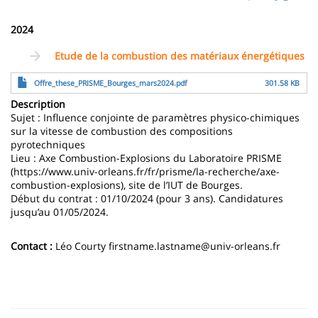
page
content
Contenu
2024
de
Etude de la combustion des matériaux énergétiques
la
Archivo
Offre_these_PRISME_Bourges_mars2024.pdf
301.58 KB
page
Description
principale
Sujet : Influence conjointe de paramètres physico-chimiques
sur la vitesse de combustion des compositions
pyrotechniques
Lieu : Axe Combustion-Explosions du Laboratoire PRISME
(https://www.univ-orleans.fr/fr/prisme/la-recherche/axe-
combustion-explosions), site de l’IUT de Bourges.
Début du contrat : 01/10/2024 (pour 3 ans). Candidatures
jusqu’au 01/05/2024.
Contact :
Léo Courty firstname.lastname@univ-orleans.fr