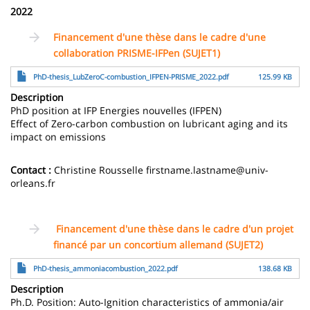
2022
Financement d'une thèse dans le cadre d'une
collaboration PRISME-IFPen (SUJET1)
Archivo
PhD-thesis_LubZeroC-combustion_IFPEN-PRISME_2022.pdf
125.99 KB
Description
PhD position at IFP Energies nouvelles (IFPEN)
Effect of Zero-carbon combustion on lubricant aging and its
impact on emissions
Contact :
Christine Rousselle firstname.lastname@univ-
orleans.fr
Financement d'une thèse dans le cadre d'un projet
financé par un concortium allemand (SUJET2)
Archivo
PhD-thesis_ammoniacombustion_2022.pdf
138.68 KB
Description
Ph.D. Position: Auto-Ignition characteristics of ammonia/air