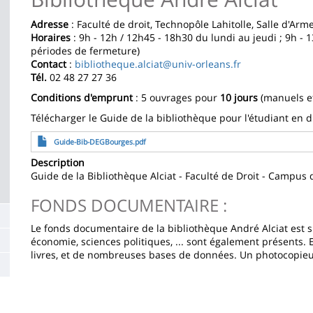
de
la
Adresse
: Faculté de droit, Technopôle Lahitolle, Salle d'Ar
Horaires
: 9h - 12h / 12h45 - 18h30 du
lundi
au
jeudi
; 9h - 
page
périodes de fermeture)
Contact
:
bibliotheque.alciat@univ-orleans.fr
principale
Tél.
02 48 27 27 36
Conditions d'emprunt
: 5 ouvrages pour
10 jours
(manuels et
Télécharger le Guide de la bibliothèque pour l'étudiant en 
Archivo
Guide-Bib-DEGBourges.pdf
Description
Guide de la Bibliothèque Alciat - Faculté de Droit - Campus
FONDS DOCUMENTAIRE :
Le fonds documentaire de la bibliothèque André Alciat est 
économie, sciences politiques, ... sont également présents. E
livres, et de nombreuses bases de données. Un photocopieur