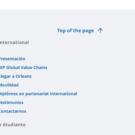
Top of the page
International
Presentación
BIP Global Value Chains
Llegar a Orleans
Movilidad
Diplômes en partenariat international
Testimonios
Contactarnos
e étudiante