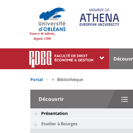
Pasar
al
contenido
principal
Site
Source de talents,
branding
depuis 1306
Université
Univer
Découvr
:
:
Block
Menu
Fils
liste
princi
Portal
Bibliothèque
d'Ariane
des
University
composantes
Découvrir
:
Sidebar
Présentation
Etudier à Bourges