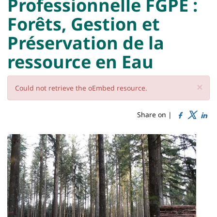
:
Professionnelle FGPE :
Sidebar
Main
Forêts, Gestion et
content
Titre
Préservation de la
de
ressource en Eau
page
×
Mensaje
Could not retrieve the oEmbed resource.
de
Share on |
error
Contenu
Imagen
de
la
page
principale