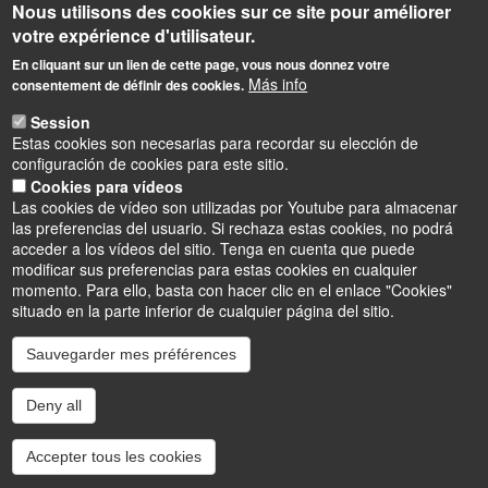
Nous utilisons des cookies sur ce site pour améliorer
votre expérience d'utilisateur.
En cliquant sur un lien de cette page, vous nous donnez votre
Más info
consentement de définir des cookies.
Informations
Session
Observatoire des Sciences de l'Univers en région Centre
Estas cookies son necesarias para recordar su elección de
Campus Géosciences
configuración de cookies para este sitio.
1A rue de la Férollerie
Cookies para vídeos
45071 Orléans cedex 2
Las cookies de vídeo son utilizadas por Youtube para almacenar
las preferencias del usuario. Si rechaza estas cookies, no podrá
acceder a los vídeos del sitio. Tenga en cuenta que puede
modificar sus preferencias para estas cookies en cualquier
momento. Para ello, basta con hacer clic en el enlace "Cookies"
situado en la parte inferior de cualquier página del sitio.
Sauvegarder mes préférences
Instagram
LinkedIn
Youtube
TikTok
Facebook
Bluesk
Deny all
Accessibilité : partiellement conforme
Cookies
Intranet
Mentions légales
Accepter tous les cookies