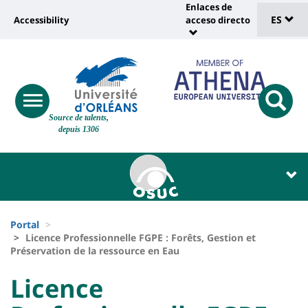
Sélec
Pasar
Enlaces de
Université
al
ES
Accessibility
acceso directo
Universit
de
contenido
:
:
principal
lang
lien
Shortcut
vers
links
Site
page
responsive
responsi
Source de talents,
menu
branding
search
accessibilité
depuis 1306
button
button
Université
Université
:
:
Recherche
Block
Fils
liste
Portal
d'Ariane
Licence Professionnelle FGPE : Forêts, Gestion et
des
Préservation de la ressource en Eau
composantes
University
University
Licence
: