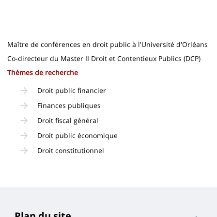
page
content
Contenu
de
la
Maître de conférences en droit public à l'Université d'Orléans
page
Co-directeur du Master II Droit et Contentieux Publics (DCP)
Thèmes de recherche
principale
Droit public financier
Finances publiques
Droit fiscal général
Droit public économique
Droit constitutionnel
Plan du site