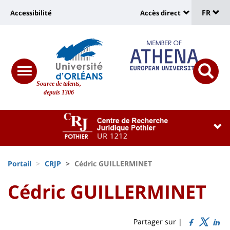
Sélec
Aller
Université
FR
Accessibilité
Accès direct
au
Universit
de
contenu
:
:
principal
lang
lien
Shortcut
vers
links
Site
responsive
page
responsi
Source de talents,
menu
branding
search
depuis 1306
accessibilité
button
button
Université
Université
:
:
Recherche
Block
Fils
liste
Portail
CRJP
Cédric GUILLERMINET
d'Ariane
des
University
University
Cédric GUILLERMINET
Titre
composantes
:
:
de
Sidebar
Main
Partager sur |