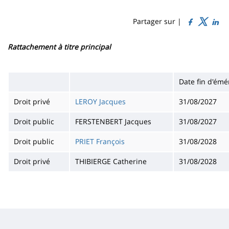
Sidebar
Main
de
content
page
Partager sur |
Contenu
Rattachement à titre principal
de
la
Date fin d'émér
page
Droit privé
LEROY Jacques
31/08/2027
principale
Droit public
FERSTENBERT Jacques
31/08/2027
Droit public
PRIET François
31/08/2028
Droit privé
THIBIERGE Catherine
31/08/2028