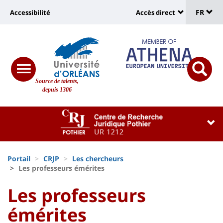
Sélec
Aller
Université
FR
Accessibilité
Accès direct
au
Universit
de
contenu
:
:
principal
lang
lien
Shortcut
vers
links
Site
responsive
page
responsi
Source de talents,
menu
branding
search
depuis 1306
accessibilité
button
button
Université
Université
:
:
Recherche
Block
Fils
liste
Portail
CRJP
Les chercheurs
d'Ariane
Les professeurs émérites
des
University
University
Les professeurs
composantes
:
:
émérites
Titre