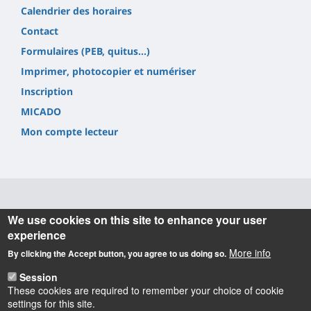
Calendrier des horaires
Contact
Formulaires (PEB, quitus...)
Imprimer, photocopier et numériser
Inscription
MICADO
Mon compte lecteur
Informations
We use cookies on this site to enhance your user
experience
Université d'Orléans
More info
By clicking the Accept button, you agree to us doing so.
Service Commun de Documentation
6 rue de Tours 45072 Orléans cedex 2.
Session
Tel. +33(0) 2 38 41 71 84
These cookies are required to remember your choice of cookie
[
Contact
]
settings for this site.