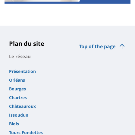
Contenu
de
la
page
Plan du site
Top of the page
principale
Le réseau
Présentation
Orléans
Bourges
Chartres
Châteauroux
Issoudun
Blois
Tours Fondettes