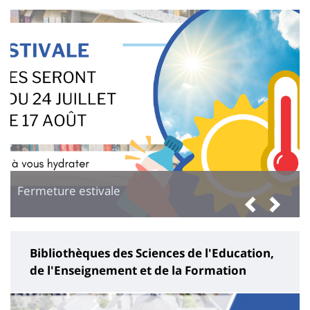
page
content
Fermeture estivale
Previ
Nex
Bibliothèques des Sciences de l'Education,
de l'Enseignement et de la Formation