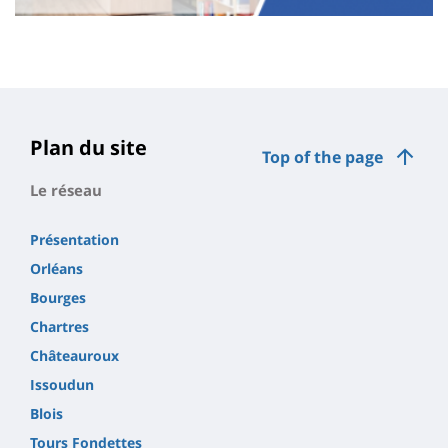
Contenu
de
la
page
Plan du site
Top of the page
principale
Le réseau
Présentation
Orléans
Bourges
Chartres
Châteauroux
Issoudun
Blois
Tours Fondettes