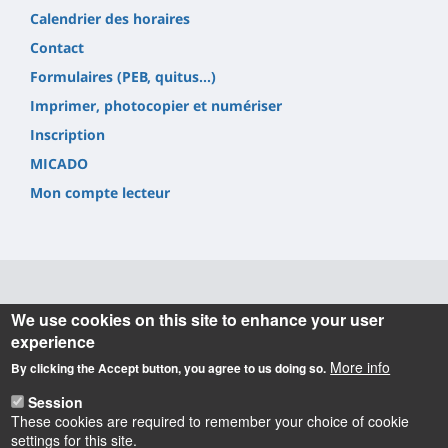
Calendrier des horaires
Contact
Formulaires (PEB, quitus...)
Imprimer, photocopier et numériser
Inscription
MICADO
Mon compte lecteur
Informations
We use cookies on this site to enhance your user
experience
Université d'Orléans
More info
By clicking the Accept button, you agree to us doing so.
Service Commun de Documentation
6 rue de Tours 45072 Orléans cedex 2.
Session
Tel. +33(0) 2 38 41 71 84
These cookies are required to remember your choice of cookie
[
Contact
]
settings for this site.