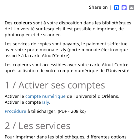
content
page
Faceboo
Mast
Em
Share on |
Contenu
Des
copieurs
sont à votre disposition dans les bibliothèques
de
de l'Université sur lesquels il est possible d'imprimer, de
photocopier et de scanner.
la
Les services de copies sont payants, le paiement s'effectue
page
avec votre porte monnaie Izly (porte-monnaie électronique
associé à la carte Atout'Centre).
principale
Les copieurs sont accessibles avec votre carte Atout Centre
après activation de votre compte numérique de l'Université.
1 / Activer ses comptes
Activer le
compte numérique
de l'université d'Orléans.
Activer le compte
Izly
.
Procédure
à télécharger. (PDF - 208 ko)
2 / Les services
Pour imprimer dans les bibliothèques, différentes options