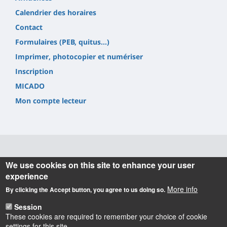
Calendrier des horaires
Contact
Formulaires (PEB, quitus...)
Imprimer, photocopier et numériser
Inscription
MICADO
Mon compte lecteur
Informations
We use cookies on this site to enhance your user
experience
Université d'Orléans
More info
By clicking the Accept button, you agree to us doing so.
Service Commun de Documentation
6 rue de Tours 45072 Orléans cedex 2.
Session
Tel. +33(0) 2 38 41 71 84
These cookies are required to remember your choice of cookie
[
Contact
]
settings for this site.