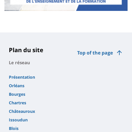
Contenu
de
la
page
Plan du site
Top of the page
principale
Le réseau
Présentation
Orléans
Bourges
Chartres
Châteauroux
Issoudun
Blois