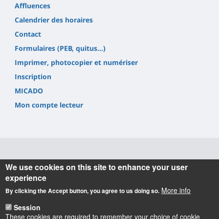
Affluences
Calendrier des horaires
Contact
Formulaires (PEB, quitus...)
Imprimer, photocopier et numériser
Inscription
MICADO
Mon compte lecteur
Informations
We use cookies on this site to enhance your user
experience
Université d'Orléans
More info
By clicking the Accept button, you agree to us doing so.
Service Commun de Documentation
6 rue de Tours 45072 Orléans cedex 2.
Session
Tel. +33(0) 2 38 41 71 84
These cookies are required to remember your choice of cookie