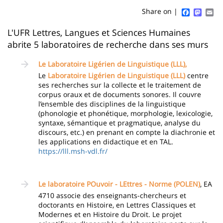
content
page
Faceboo
Mast
Em
Share on |
Contenu
L'UFR Lettres, Langues et Sciences Humaines
abrite 5 laboratoires de recherche dans ses murs
de
la
Le Laboratoire Ligérien de Linguistique (LLL)
,
Le
Laboratoire Ligérien de Linguistique (LLL)
centre
page
ses recherches sur la collecte et le traitement de
principale
corpus oraux et de documents sonores. Il couvre
l’ensemble des disciplines de la linguistique
(phonologie et phonétique, morphologie, lexicologie,
syntaxe, sémantique et pragmatique, analyse du
discours, etc.) en prenant en compte la diachronie et
les applications en didactique et en TAL.
https://lll.msh-vdl.fr/
Le laboratoire POuvoir - LEttres - Norme (POLEN)
, EA
4710 associe des enseignants-chercheurs et
doctorants en Histoire, en Lettres Classiques et
Modernes et en Histoire du Droit. Le projet