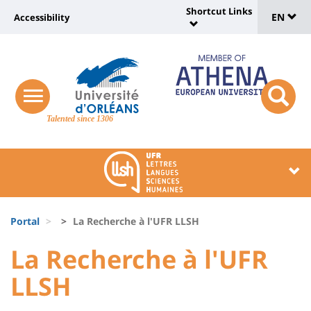
Sélec
Skip
Shortcut Links
Université
EN
Accessibility
to
Universit
de
main
:
:
content
langu
lien
Shortcut
vers
Links
Site
responsive
page
responsi
menu
branding
Talented since 1306
search
accessibilité
button
button
Université
Université
:
:
Recherche
Block
Fils
liste
Portal
La Recherche à l'UFR LLSH
d'Ariane
des
University
University
La Recherche à l'UFR
composantes
:
:
LLSH
Titre
Sidebar
Main
de