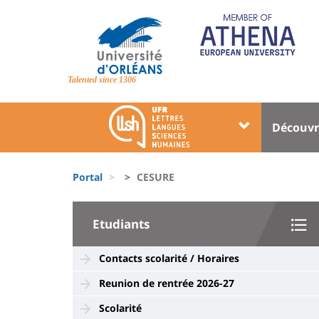
Skip
to
main
content
Site
branding
Talented since 1306
Université
Univer
Découvr
:
:
Block
Menu
Fils
liste
princi
Portal
CESURE
d'Ariane
des
University
composantes
Etudiants
:
Sidebar
Contacts scolarité / Horaires
Reunion de rentrée 2026-27
Scolarité