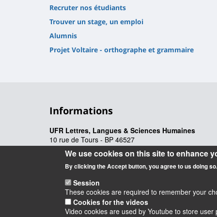
Recruter nos étudiants
Trouver un stage, un emploi
Alumnis
Projet Voltaire - orthographe et grammaire
Informations
UFR Lettres, Langues & Sciences Humaines
10 rue de Tours - BP 46527
45065 ORLEANS cedex 2 – France
We use cookies on this site to enhance y
By clicking the Accept button, you agree to us doing so
Session
These cookies are required to remember your choic
Cookies for the videos
Video cookies are used by Youtube to store user p