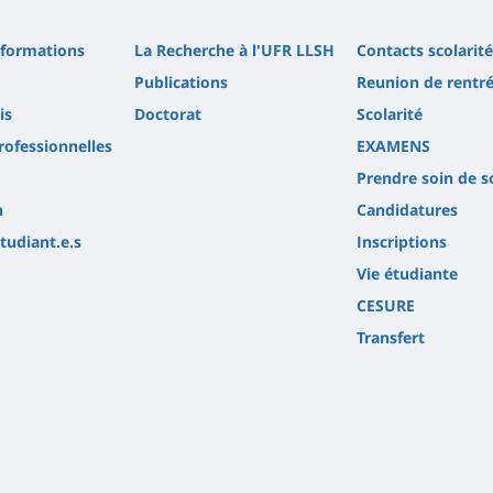
 formations
La Recherche à l'UFR LLSH
Contacts scolarité
Publications
Reunion de rentr
is
Doctorat
Scolarité
rofessionnelles
EXAMENS
Prendre soin de s
n
Candidatures
étudiant.e.s
Inscriptions
Vie étudiante
CESURE
Transfert