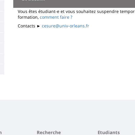
la
Vous êtes étudiant-e et vous souhaitez suspendre tempor
page
formation,
comment faire ?
principale
Contacts ►
cesure@univ-orleans.fr
n
Recherche
Etudiants