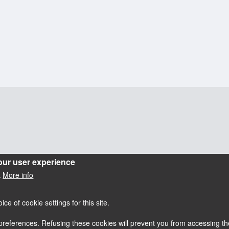
our user experience
More info
.
e of cookie settings for this site.
references. Refusing these cookies will prevent you from accessing the
Accessibilité : partiellement conforme