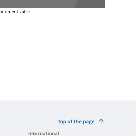
airement votre
Top of the page
International