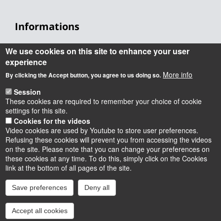
Informations
Accueil
We use cookies on this site to enhance your user
Tel. : +33(0)2 48 23 80 80
experience
More info
Adresse postale
By clicking the Accept button, you agree to us doing so.
IUT de Bourges
Session
63, Avenue de Lattre de Tassigny
These cookies are required to remember your choice of cookie
18020 Bourges Cedex - France
settings for this site.
Cookies for the videos
Video cookies are used by Youtube to store user preferences.
Refusing these cookies will prevent you from accessing the videos
on the site. Please note that you can change your preferences on
these cookies at any time. To do this, simply click on the Cookies
Instagram
LinkedIn
Youtube
TikTok
Facebook
Bluesk
link at the bottom of all pages of the site.
Save preferences
Deny all
Accessibilité : partiellement conforme
Cookies
Intranet
Mentions légales
Accept all cookies