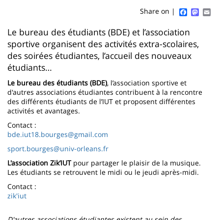
content
page
Faceboo
Mast
Em
Share on |
Contenu
Le bureau des étudiants (BDE) et l’association
sportive organisent des activités extra-scolaires,
de
des soirées étudiantes, l’accueil des nouveaux
la
étudiants…
page
Le bureau des étudiants (BDE)
, l’association sportive et
d'autres associations étudiantes contribuent à la rencontre
principale
des différents étudiants de l’IUT et proposent différentes
activités et avantages.
Contact :
bde.iut18.bourges@gmail.com
sport.bourges@univ-orleans.fr
L'association Zik’IUT
pour partager le plaisir de la musique.
Les étudiants se retrouvent le midi ou le jeudi après-midi.
Contact :
zik'iut
D'autres associations étudiantes existent au sein des