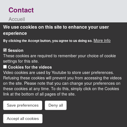
Contact
Accueil
We use cookies on this site to enhance your user
+33 (0) 2 38 49 44 00
experience
Adresse postale
More info
By clicking the Accept button, you agree to us doing so.
IUT d'Orléans
rue d'Amboise
Session
45067 Orléans Cedex 2 - France
These cookies are required to remember your choice of cookie
settings for this site.
Cookies for the videos
Video cookies are used by Youtube to store user preferences.
Refusing these cookies will prevent you from accessing the videos
on the site. Please note that you can change your preferences on
these cookies at any time. To do this, simply click on the Cookies
Instagram
LinkedIn
Youtube
TikTok
Facebook
Bluesk
link at the bottom of all pages of the site.
Save preferences
Deny all
Accessibilité : partiellement conforme
Cookies
Intranet
Mentions légales
Accept all cookies