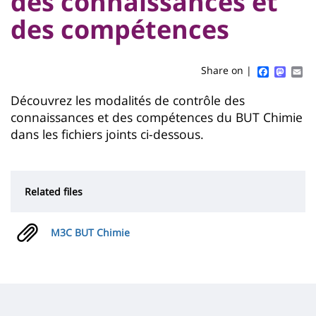
des connaissances et
Titre
Sidebar
Main
des compétences
de
content
page
Faceboo
Mast
Em
Share on |
Contenu
Découvrez les modalités de contrôle des
connaissances et des compétences du BUT Chimie
de
dans les fichiers joints ci-dessous.
la
page
principale
Related files
M3C BUT Chimie