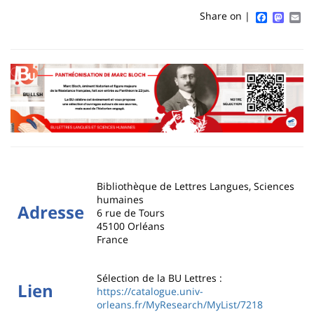
content
page
Faceboo
Mast
Em
Share on |
Contenu
de
la
page
principale
Bibliothèque de Lettres Langues, Sciences
humaines
Adresse
6 rue de Tours
45100
Orléans
France
Sélection de la BU Lettres :
Lien
https://catalogue.univ-
orleans.fr/MyResearch/MyList/7218