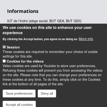
Informations
IUT de l'Indre (siège social, BUT GEA, BUT GEII)
2 avenue François Mitterrand
We use cookies on this site to enhance your user
36000 CHATEAUROUX (France)
experience
Téléphone
02 54 08 25 50
More info
By clicking the Accept button, you agree to us doing so.
IUT de l'Indre (BUT MLT, BUT TC)
6 rue Georges Brassens
Session
36100 ISSOUDUN (France)
These cookies are required to remember your choice of cookie
Téléphone
02 54 03 59 03
settings for this site.
Cookies for the videos
Video cookies are used by Youtube to store user preferences.
Refusing these cookies will prevent you from accessing the videos
on the site. Please note that you can change your preferences on
these cookies at any time. To do this, simply click on the Cookies
Instagram
LinkedIn
Youtube
TikTok
Facebook
Bluesk
link at the bottom of all pages of the site.
Save preferences
Deny all
Accessibilité : partiellement conforme
Cookies
Intranet
Mentions légales
Accept all cookies