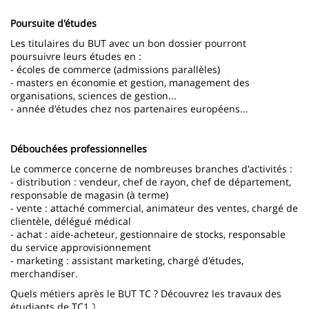
page
content
Contenu
Poursuite d'études
de
Les titulaires du BUT avec un bon dossier pourront
poursuivre leurs études en :
la
- écoles de commerce (admissions parallèles)
page
- masters en économie et gestion, management des
organisations, sciences de gestion...
principale
- année d'études chez nos partenaires européens...
Débouchées professionnelles
Le commerce concerne de nombreuses branches d'activités :
- distribution : vendeur, chef de rayon, chef de département,
responsable de magasin (à terme)
- vente : attaché commercial, animateur des ventes, chargé de
clientèle, délégué médical
- achat : aide-acheteur, gestionnaire de stocks, responsable
du service approvisionnement
- marketing : assistant marketing, chargé d'études,
merchandiser.
Quels métiers après le BUT TC ? Découvrez les travaux des
étudiants de TC1 ⤵️