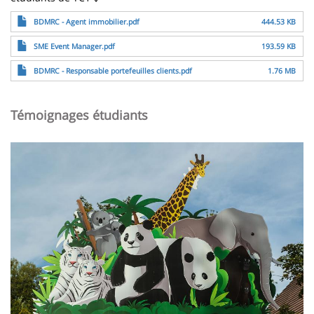
File
BDMRC - Agent immobilier.pdf
444.53 KB
File
SME Event Manager.pdf
193.59 KB
File
BDMRC - Responsable portefeuilles clients.pdf
1.76 MB
Témoignages étudiants
Image