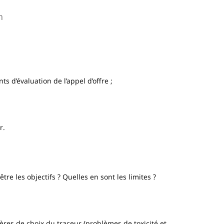
n
ts d’évaluation de l’appel d’offre ;
r.
re les objectifs ? Quelles en sont les limites ?
res de choix du traceur (problèmes de toxicité et