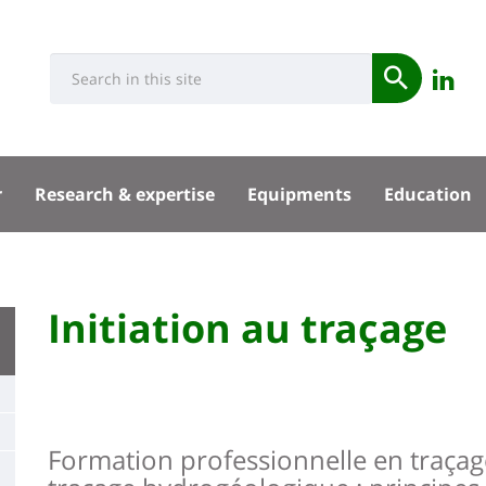
Université
Rés
Search
Re
Submit
:
soci
n
Recherche
sité
Li
r
Research & expertise
Equipments
Education
pal
University
Initiation au traçage
Titre
:
de
Main
page
content
Contenu
Formation professionnelle en traçage
de