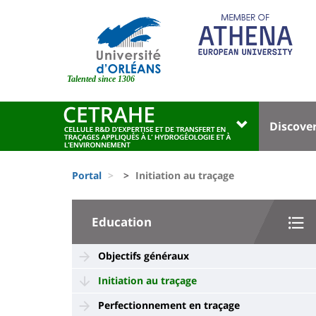
Skip
to
main
content
Site
branding
Talented since 1306
Université
Univer
Discove
:
:
Block
Menu
Fils
liste
princi
Portal
Initiation au traçage
d'Ariane
des
University
composantes
Education
:
Sidebar
Objectifs généraux
Initiation au traçage
Perfectionnement en traçage