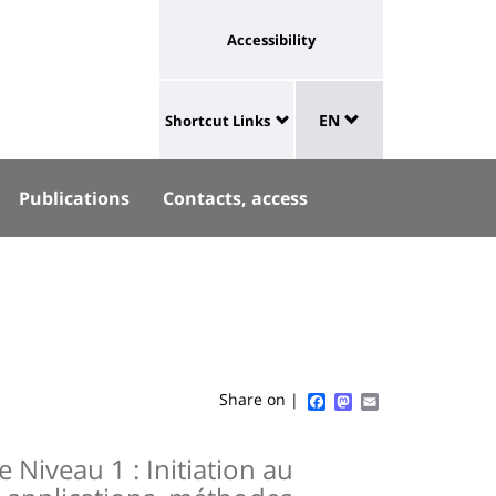
Université
Accessibility
eaux
trouvez-
:
Sélecteur
aux
lien
ous
EN
Shortcut Links
de
University
vers
langue
:
nkedin
page
Publications
Contacts, access
Shortcut
accessibilité
Links
Facebook
Mastodon
Email
Share on |
 Niveau 1 : Initiation au