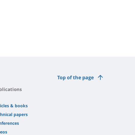
Top of the page
blications
icles & books
hnical papers
nferences
deos