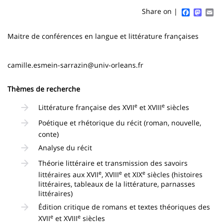
content
page
Faceboo
Mast
Em
Share on |
Contenu
Maitre de conférences en langue et littérature françaises
de
la
camille.esmein-sarrazin@univ-orleans.fr
page
Thèmes de recherche
principale
e
e
Littérature française des XVII
et XVIII
siècles
Poétique et rhétorique du récit (roman, nouvelle,
conte)
Analyse du récit
Théorie littéraire et transmission des savoirs
e
e
e
littéraires aux XVII
, XVIII
et XIX
siècles (histoires
littéraires, tableaux de la littérature, parnasses
littéraires)
Édition critique de romans et textes théoriques des
e
e
XVII
et XVIII
siècles