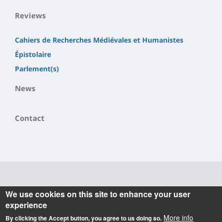
Reviews
Cahiers de Recherches Médiévales et Humanistes
Épistolaire
Parlement(s)
News
Contact
Informations
We use cookies on this site to enhance your user
experience
Actuellement dirigé par Aude Déruelle, le laboratoire
More info
By clicking the Accept button, you agree to us doing so.