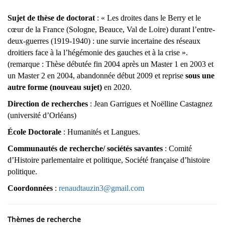
page
content
Contenu
Sujet de thèse de doctorat
:
« Les droites dans le Berry et le
de
cœur de la France (Sologne, Beauce, Val de Loire) durant l’entre-
deux-guerres (1919-1940) : une survie incertaine des réseaux
la
droitiers face
à la l’hégémonie
des gauches et à la crise ».
page
(remarque : Thèse débutée fin 2004 après un Master 1 en 2003 et
principale
un Master 2 en 2004, abandonnée début 2009 et reprise
sous une
autre forme (nouveau sujet)
en 2020.
Direction de recherches
: Jean Garrigues et Noëlline Castagnez
(université d’Orléans)
École Doctorale
: Humanités et Langues.
Communautés de recherche/ sociétés savantes
: Comité
d’Histoire parlementaire et politique, Société française d’histoire
politique.
Coordonnées
:
renaudtauzin3@gmail.com
Thèmes de recherche