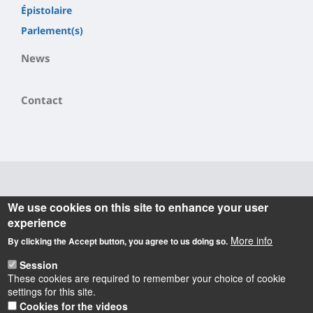
Épistolaire
Parlement(s)
News
Contact
Informations
We use cookies on this site to enhance your user
experience
Actuellement dirigé par Gabriele VICKERMANN-
More info
By clicking the Accept button, you agree to us doing so.
RIBÉMONT, le laboratoire POLEN (
POuvoirs, LEttres,
) a une vocation fortement pluridisciplinaire
Normes
,
Session
puisqu'il regroupe littéraires, historiens, historiens du
These cookies are required to remember your choice of cookie
settings for this site.
droit, civilisationnistes, linguistes et anthropologues.
Cookies for the videos