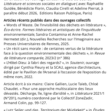
Littérature et sciences sociales en dialogue
( avec Raphaëlle
Guidée, Bénédicte Florin, Claudia Cirelli et Adeline Pierrat, à
paraître début 2026, Editions Raison Publique, Paris)
Articles récents publiés dans des ouvrages collectifs
« Words of Waste. De l’invisibilité des déchets en littérature »,
Éco-écrire. Formes littéraires et artistiques de l’inquiétude
environnementale
, Sandra Contamina et Anne-Rachel
Hermetet (dir.), Nouvelles Recherches sur l'Imaginaire aux
Presses Universitaires de Rennes, 2025.
« Un récit sans morale : de certaines vertus de la littérature
face à la question environnementale des déchets », in
Revue
de littérature comparée,
2023/2 (n° 386)
« L’Hôtel-Dieu: à l’abri des regards? », in
Soutenir
, ouvrage
dirigé par Cynthia Fleury et la SCAU, agence d’architecture,
édité par le Pavillon de l’Arsenal à l’occasion de l’exposition du
même nom, 2022.
Article écrit à six mains: Claire Gallien, Lucie Taïeb, Chloé
Chaudet. « Pour une approche multiscalaire des lieux
dévastés. Décharge, île, ligne d’aridité », in
Littérature
2021/1
(N°201), numéro coordonné par le Collectif ZoneZadir,
Armand Colin, pp. 99-127.
« Lutz Seiler und das „Territorium der Müdigkeit“ » in
Études