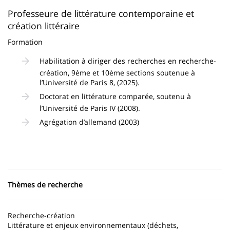
page
content
Contenu
Professeure de littérature contemporaine et
création littéraire
de
Formation
la
page
Habilitation à diriger des recherches en recherche-
création, 9ème et 10ème sections soutenue à
principale
l’Université de Paris 8, (2025).
Doctorat en littérature comparée, soutenu à
l’Université de Paris IV (2008).
Agrégation d’allemand (2003)
Thèmes de recherche
Recherche-création
Littérature et enjeux environnementaux (déchets,