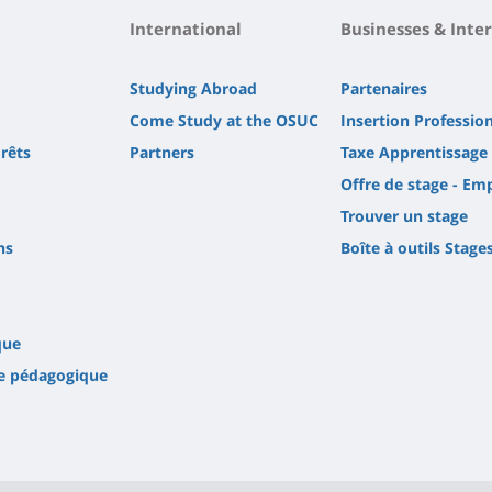
International
Businesses & Inte
Studying Abroad
Partenaires
Come Study at the OSUC
Insertion Professio
orêts
Partners
Taxe Apprentissage
Offre de stage - Em
Trouver un stage
ns
Boîte à outils Stage
que
e pédagogique