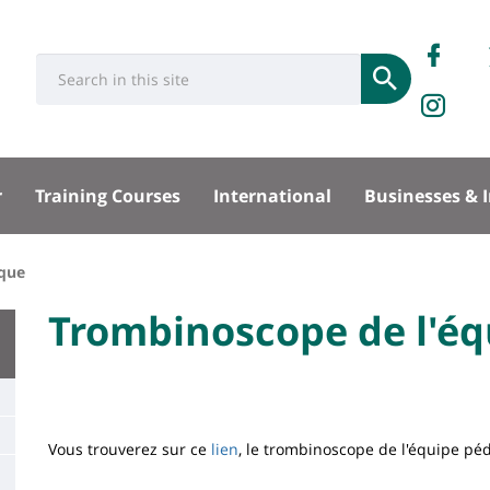
Rése
Ret
Université
Search
socia
Submit
no
IN
:
Recherche
sur
sité
Fa
r
Training Courses
International
Businesses & 
pal
ique
University
Trombinoscope de l'é
Titre
:
de
Main
page
content
Contenu
Vous trouverez sur ce
lien
, le trombinoscope de l'équipe p
de