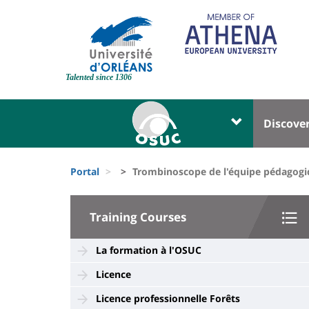
Skip
to
main
content
Site
branding
Talented since 1306
Université
Univer
Discove
:
:
Block
Menu
Fils
liste
princi
Portal
Trombinoscope de l'équipe pédagog
d'Ariane
des
University
composantes
Training Courses
:
Sidebar
La formation à l'OSUC
Licence
Licence professionnelle Forêts