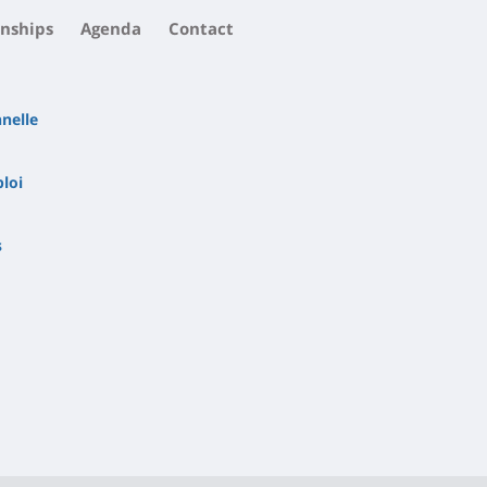
rnships
Agenda
Contact
nnelle
ploi
s