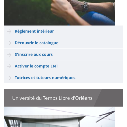
Règlement intérieur
Découvrir le catalogue
S'inscrire aux cours
Activer le compte ENT
Tutrices et tuteurs numériques
Université du Temps Libre d'Orléans
Image