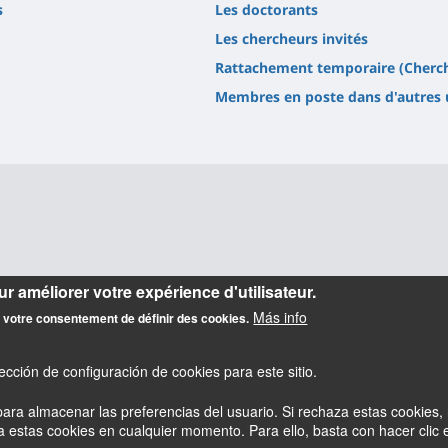
s
Les doctorants
Les chercheurs invités
Rattachement temporaire (Cherch
Membres en poste dans d'autres 
r améliorer votre expérience d'utilisateur.
26739 - 45067 Orléans cedex 2
Más info
z votre consentement de définir des cookies.
cción de configuración de cookies para este sitio.
ara almacenar las preferencias del usuario. Si rechaza estas cookies, 
estas cookies en cualquier momento. Para ello, basta con hacer clic en
esky
Accessibilité : partiellement conforme