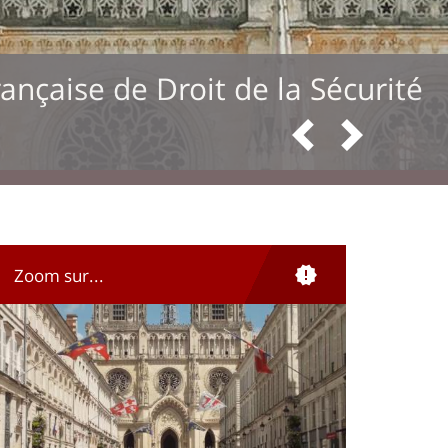
oit de la Sécurité
Anterior
Siguiente
Zoom sur...
lustration
magen