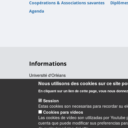
Coopérations & Associations savantes
Diplôme
Agenda
Informations
Université d'Orléans
Centre de Recherche Juridique Pothier - EA1212
Nous utilisons des cookies sur ce site pou
UFR Droit, Economie, Gestion - 11 rue de Blois - BP 
En cliquant sur un lien de cette page, vous nous donne
Contact : crjp@univ-orleans.fr
Session
Estas cookies son necesarias para recordar su ele
Cookies para vídeos
Las cookies de vídeo son utilizadas por Youtube p
cuenta que puede modificar sus preferencias para 
Instagram
LinkedIn
Youtube
TikTok
Facebook
Blu