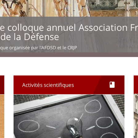
nnuel Association Française de Dr
se
D et le CRJP
Activités scientifiques
Il
I
Imagen