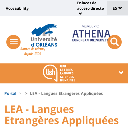
Sélec
Pasar
Enlaces de
Université
al
ES
Accessibility
acceso directo
Universit
de
contenido
:
:
principal
lang
lien
Shortcut
vers
links
Site
page
responsive
responsi
Source de talents,
menu
branding
search
accessibilité
depuis 1306
button
button
Université
Université
:
:
Recherche
Block
Fils
liste
Portal
LEA - Langues Etrangères Appliquées
d'Ariane
des
University
University
LEA - Langues
composantes
:
:
Etrangères Appliquées
Titre
Sidebar
Main