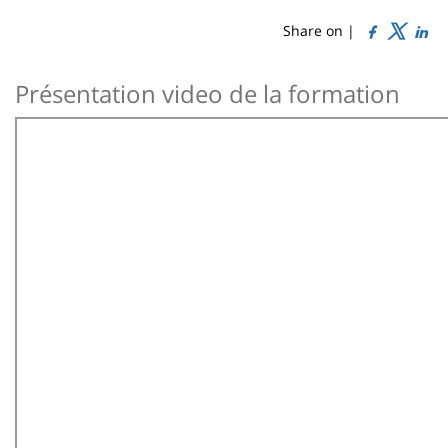
de
content
page
Share on |
Contenu
Présentation video de la formation
de
la
page
principale