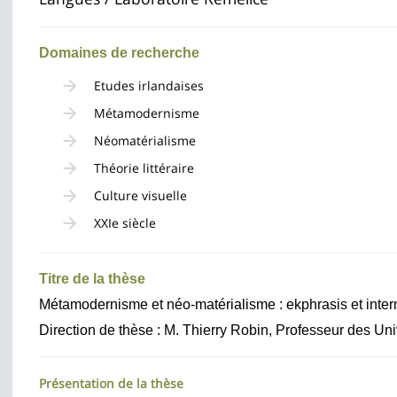
de
la
Domaines de recherche
page
Etudes irlandaises
principale
Métamodernisme
Néomatérialisme
Théorie littéraire
Culture visuelle
XXIe siècle
Titre de la thèse
Métamodernisme et néo-matérialisme : ekphrasis et inte
Direction de thèse : M. Thierry Robin, Professeur des Uni
Présentation de la thèse