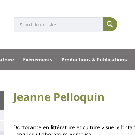
Université
Search
Rés
Soumettre
:
soci
Recherche
sité
atoire
Evénements
Productions & Publications
pal
University
Jeanne Pelloquin
Titre
:
de
Main
page
content
Contenu
Doctorante en littérature et culture visuelle brit
Langues / Laboratoire Remelice