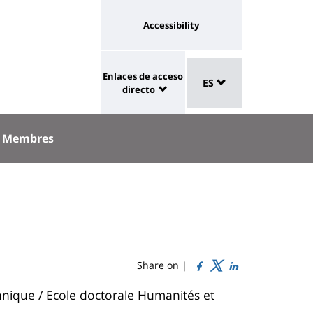
Université
Accessibility
:
eaux
Sélecteur
lien
Enlaces de acceso
aux
ES
de
University
vers
directo
langue
:
page
Shortcut
accessibilité
Membres
links
Share on |
annique / Ecole doctorale Humanités et