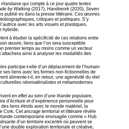
irlandaise qui compte à ce jour quatre textes
ade by Walking
(2017),
Handiwork
(2020),
Seven
ues publié·es dans la presse littéraire. Ces œuvres
utobiographiques, critiques et poétiques. S’y
’autrice avec les arts visuels et plastiques,
e hybride.
tent à étudier la spécificité de ces relations entre
 son œuvre, liens que l’on sera susceptible
un premier temps au moins comme un vecteur
s’attachera ainsi à analyser les modalités des
ales participe-t-elle d’un déplacement de l’humain
ve ses liens avec les formes non-fictionnelles de
ent alimente-t-il, en retour, une
agentivité
du réel
culturelles néomatérialistes et métamodernes
ivent en effet au sein d’une Irlande populaire,
oire d’écriture et d’expérience personnelle pour
des liens étroits avec le monde matériel, la
 Cork. Cet ancrage territorial et littéraire révèle
re l’Irlande contemporaine envisagée comme « Hub
alisante d’un territoire excentré où peuvent se
’une double exploration territoriale et créative,