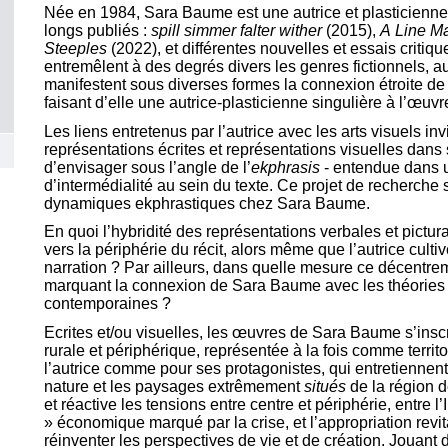
Née en 1984, Sara Baume est une autrice et plasticienne 
longs publiés :
spill simmer falter wither
(2015),
A Line M
Steeples
(2022), et différentes nouvelles et essais critiq
entremêlent à des degrés divers les genres fictionnels, a
manifestent sous diverses formes la connexion étroite de l
faisant d’elle une autrice-plasticienne singulière à l’œuvr
Les liens entretenus par l’autrice avec les arts visuels invi
représentations écrites et représentations visuelles dans
d’envisager sous l’angle de l’
ekphrasis
- entendue dans 
d’intermédialité au sein du texte. Ce projet de recherche 
dynamiques ekphrastiques chez Sara Baume.
En quoi l’hybridité des représentations verbales et pictur
vers la périphérie du récit, alors même que l’autrice culti
narration ? Par ailleurs, dans quelle mesure ce décentrem
marquant la connexion de Sara Baume avec les théories 
contemporaines ?
Ecrites et/ou visuelles, les œuvres de Sara Baume s’inscr
rurale et périphérique, représentée à la fois comme territ
l’autrice comme pour ses protagonistes, qui entretiennent 
nature et les paysages extrêmement
situés
de la région de
et réactive les tensions entre centre et périphérie, ent
» économique marqué par la crise, et l’appropriation revit
réinventer les perspectives de vie et de création. Jouant d