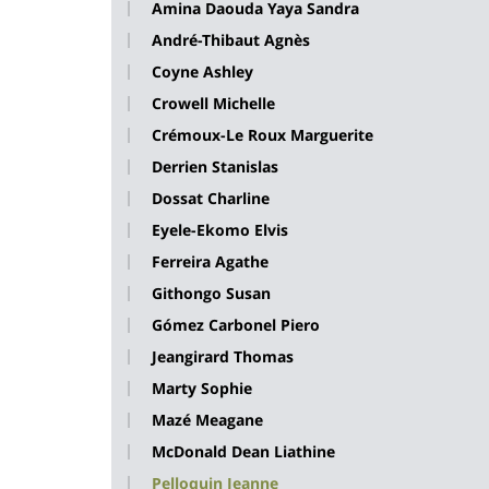
Amina Daouda Yaya Sandra
André-Thibaut Agnès
Coyne Ashley
Crowell Michelle
Crémoux-Le Roux Marguerite
Derrien Stanislas
Dossat Charline
Eyele-Ekomo Elvis
Ferreira Agathe
Githongo Susan
Gómez Carbonel Piero
Jeangirard Thomas
Marty Sophie
Mazé Meagane
McDonald Dean Liathine
Pelloquin Jeanne