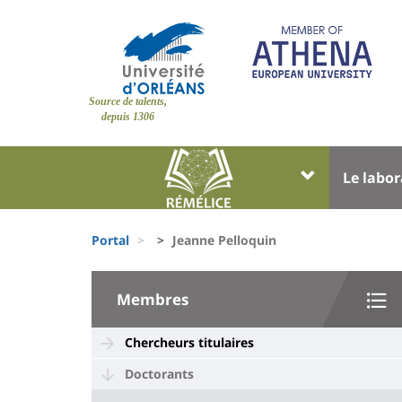
Pasar
al
contenido
principal
Site
Source de talents,
branding
depuis 1306
Université
Univer
Le labor
:
:
Block
Menu
Fils
liste
princi
Portal
Jeanne Pelloquin
d'Ariane
des
University
composantes
Membres
:
Sidebar
Chercheurs titulaires
Doctorants