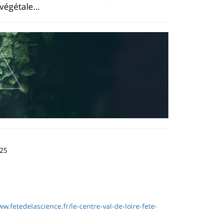
, végétale…
025
ww.fetedelascience.fr/le-centre-val-de-loire-fete-