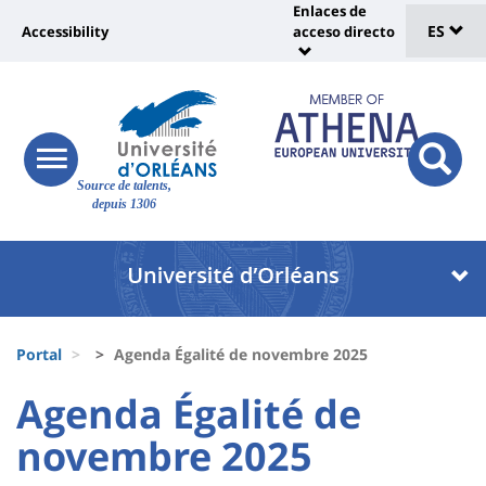
Sélec
Pasar
Enlaces de
Université
al
ES
Accessibility
acceso directo
Universit
de
contenido
:
:
principal
lang
lien
Shortcut
vers
links
Site
page
responsive
responsi
Source de talents,
menu
branding
search
accessibilité
depuis 1306
button
button
Université
Université
:
:
Recherche
Block
Fils
liste
Portal
Agenda Égalité de novembre 2025
d'Ariane
des
University
University
Agenda Égalité de
composantes
:
:
novembre 2025
Titre
Sidebar
Main