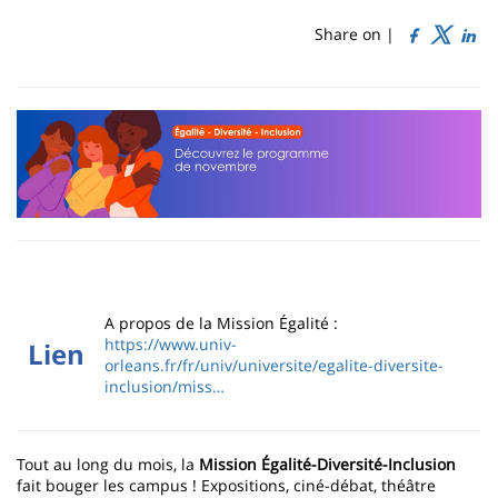
de
content
page
Share on |
Contenu
de
la
page
principale
A propos de la Mission Égalité :
https://www.univ-
Lien
orleans.fr/fr/univ/universite/egalite-diversite-
inclusion/miss…
Tout au long du mois, la
Mission Égalité-Diversité-Inclusion
fait bouger les campus ! Expositions, ciné-débat, théâtre