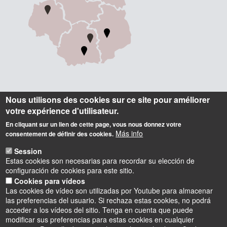
Informations
Nous utilisons des cookies sur ce site pour améliorer
votre expérience d'utilisateur.
Contact
En cliquant sur un lien de cette page, vous nous donnez votre
Accueil
Más info
consentement de définir des cookies.
Tel. : +33 (0) 2 38 41 71 71
Session
Estas cookies son necesarias para recordar su elección de
Adresse postale
configuración de cookies para este sitio.
Château de la Source
Cookies para vídeos
Avenue du Parc Floral
Las cookies de vídeo son utilizadas por Youtube para almacenar
BP 6749
las preferencias del usuario. Si rechaza estas cookies, no podrá
45067 Orléans Cedex 2 - France
acceder a los vídeos del sitio. Tenga en cuenta que puede
modificar sus preferencias para estas cookies en cualquier