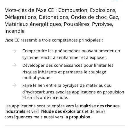
page
content
Contenu
Mots-clés de l'Axe CE : Combustion, Explosions,
Déflagrations, Détonations, Ondes de choc, Gaz,
de
Matériaux énergétiques, Poussières, Pyrolyse,
la
Incendie
page
L'axe CE rassemble trois compétences principales :
principale
Comprendre les phénomènes pouvant amener un
système réactif à s’enflammer et à exploser.
Développer des connaissances pour limiter les
risques inhérents et permettre le couplage
multiphysique.
Faire le lien entre la pyrolyse de matériaux ou
d’hydrocarbures avec les applications en propulsion
et en sécurité incendie.
Les applications sont orientées vers
la maîtrise des risques
industriels
et vers
l'étude des explosions
et de leurs
conséquences mais aussi vers
la propulsion.