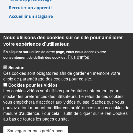
Recruter un apprenti
Accueillir un stagiaire
Nous utilisons des cookies sur ce site pour améliorer
votre expérience d'utilisateur.
En cliquant sur un lien de cette page, vous nous donnez votre
Informations
Plus d'infos
consentement de définir des cookies.
Adresse :
Session
IUT de Chartres
Ces cookies sont obligatoires afin de garder en mémoire votre
1, place Roger Joly (67,65 km)
choix de paramétrage des cookies pour ce site.
28000 Chartres
Cookies pour les vidéos
Les cookies vidéos sont utilisés par Youtube notamment pour
Téléphone :
stocker les préférences des utilisateurs. Le refus de ces cookies
02 37 91 83 00
vous empêchera d'accéder aux vidéos du site. Sachez que vous
pouvez à tout moment modifier vos préférences sur ces cookies de
mesure d'audience. Pour cela il suffit de cliquer sur le lien Cookies
au bas de toutes les pages du site.
Sauvegarder mes préférences