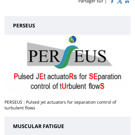
Sidebar
Main
Partager sur |
page
content
PERSEUS
PERSEUS : Pulsed jet actuators for separation control of
turbulent flows
MUSCULAR FATIGUE