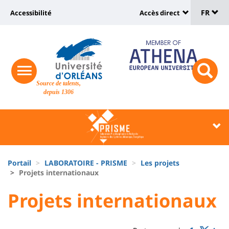
Sélec
Aller
Université
FR
Accessibilité
Accès direct
au
Universit
de
contenu
:
:
principal
lang
lien
Shortcut
vers
links
Site
responsive
page
responsi
Source de talents,
menu
branding
search
depuis 1306
accessibilité
button
button
Université
Université
:
:
Recherche
Block
Fils
liste
Portail
LABORATOIRE - PRISME
Les projets
d'Ariane
Projets internationaux
des
University
University
Projets internationaux
composantes
Titre
:
:
de