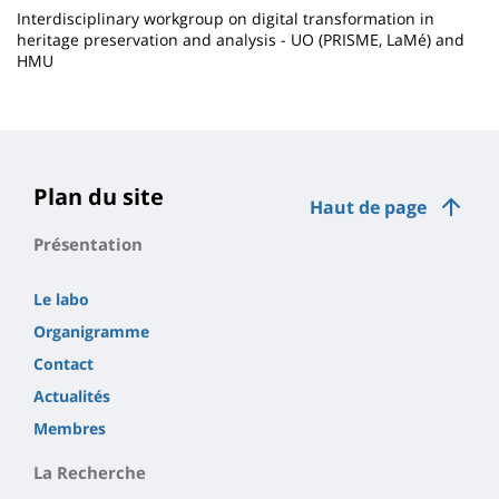
Interdisciplinary workgroup on digital transformation in
heritage preservation and analysis - UO (PRISME, LaMé) and
HMU
Contenu
de
la
page
Plan du site
Haut de page
principale
Présentation
Le labo
Organigramme
Contact
Actualités
Membres
La Recherche