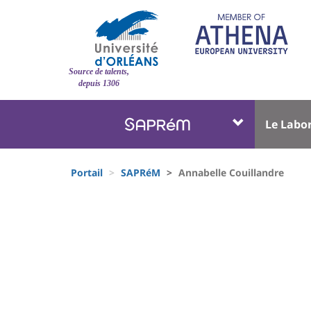
Aller
au
contenu
principal
Site
Source de talents,
branding
depuis 1306
Université
Univer
Le Labo
:
:
Block
Menu
Fils
liste
princi
Portail
SAPRéM
Annabelle Couillandre
d'Ariane
des
University
composantes
:
Sidebar