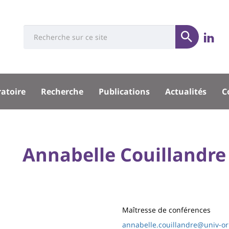
Université
Rés
Search
Li
Soumettre
:
soci
Recherche
sité
ratoire
Recherche
Publications
Actualités
C
pal
University
Annabelle Couillandre
Titre
:
de
Main
page
content
Contenu
Maîtresse de conférences
de
annabelle.couillandre@univ-or