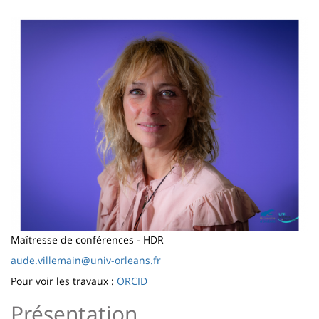
page
content
Contenu
Image
de
la
page
principale
Maîtresse de conférences - HDR
aude.villemain@univ-orleans.fr
Pour voir les travaux :
ORCID
Présentation