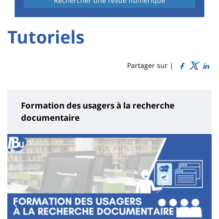
Rechercher une revue numérique
University
University
Tutoriels
Titre
:
:
de
Sidebar
Main
Partager sur |
page
content
Formation des usagers à la recherche
documentaire