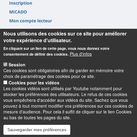
Inscription
MICADO
Mon compte lecteur
Nous utilisons des cookies sur ce site pour améliorer
votre expérience d'utilisateur.
En cliquant sur un lien de cette page, vous nous donnez votre
Plus d'infos
consentement de définir des cookies.
Informations
Session
Ces cookies sont obligatoires afin de garder en mémoire votre
Université d'Orléans
choix de paramétrage des cookies pour ce site.
Service Commun de Documentation
Cookies pour les vidéos
6 rue de Tours 45072 Orléans cedex 2.
Les cookies vidéos sont utilisés par Youtube notamment pour
Tel. +33(0) 2 38 41 71 84
stocker les préférences des utilisateurs. Le refus de ces cookies
[
Contact
]
vous empêchera d'accéder aux vidéos du site. Sachez que vous
pouvez à tout moment modifier vos préférences sur ces cookies de
mesure d'audience. Pour cela il suffit de cliquer sur le lien Cookies
au bas de toutes les pages du site.
Sauvegarder mes préférences
Instagram
LinkedIn
Youtube
TikTok
Facebook
Bluesk