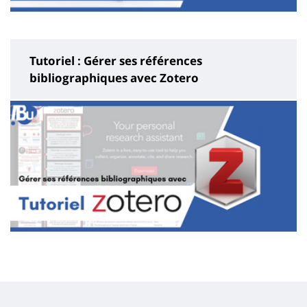
Tutoriel : Gérer ses références
bibliographiques avec Zotero
Contenu
de
la