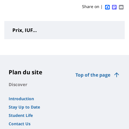
content
page
Faceboo
Mast
Em
Share on |
Prix, IUF...
Contenu
de
la
page
Plan du site
Top of the page
principale
Discover
Introduction
Stay Up to Date
Student Life
Contact Us