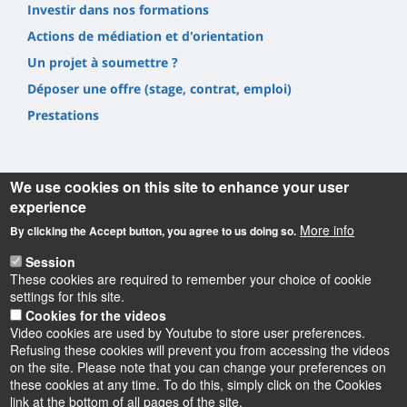
Investir dans nos formations
Actions de médiation et d'orientation
Un projet à soumettre ?
Déposer une offre (stage, contrat, emploi)
Prestations
We use cookies on this site to enhance your user
experience
Informations
More info
By clicking the Accept button, you agree to us doing so.
Session
UFR Sciences et Techniques
These cookies are required to remember your choice of cookie
1, rue de Chartres, 45100 Orléans
settings for this site.
02 38 41 71 78
Cookies for the videos
Video cookies are used by Youtube to store user preferences.
Refusing these cookies will prevent you from accessing the videos
on the site. Please note that you can change your preferences on
these cookies at any time. To do this, simply click on the Cookies
Instagram
LinkedIn
Youtube
TikTok
Facebook
Bluesk
link at the bottom of all pages of the site.