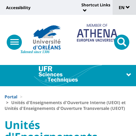
Sélec
Skip
Shortcut Links
Université
EN
Accessibility
to
Universit
de
main
:
:
content
langu
lien
Shortcut
vers
Links
Site
responsive
page
responsi
menu
branding
Talented since 1306
search
accessibilité
button
button
Université
Université
:
:
Recherche
Block
Fils
liste
Portal
d'Ariane
Unités d'Enseignements d'Ouverture Interne (UEOI) et
des
Unités d'Enseignements d'Ouverture Transversale (UEOT)
composantes
University
University
Unités
:
: