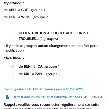
répartition
:
de
ABD...
à
GUE...
groupe 1
de
HER...
à
WEM...
groupe 2
UEOI NUTRITION APPLIQUÉE AUX SPORTS ET
TROUBLES...
(2 groupes)
s'il y a deux groupes
aucun changement
ne sera fait pour
modification
répartition
:
de
BEN...
à
JOA...
groupe 1
de
KIR...
à
ZAN...
groupe 2
Planning salles UEOI UFR ST : (mise à jour le 20/03/2026)
File
UFR ST PLANNING UEOI SALLES ET INTERVENANTS 25-26.R.pdf
389.5 KB
Rappel : veuillez vous reconnecter régulièrement sur cette