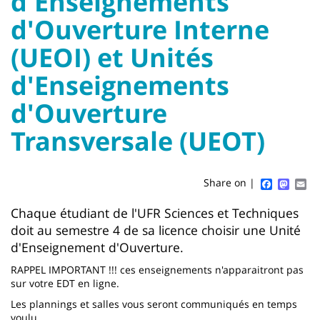
d'Enseignements
Sidebar
Main
d'Ouverture Interne
content
(UEOI) et Unités
Titre
d'Enseignements
de
d'Ouverture
page
Transversale (UEOT)
Faceboo
Mast
Em
Share on |
Contenu
Chaque étudiant de l'UFR Sciences et Techniques
doit au semestre 4 de sa licence choisir une Unité
de
d'Enseignement d'Ouverture.
la
RAPPEL IMPORTANT !!! ces enseignements n'apparaitront pas
page
sur votre EDT en ligne.
principale
Les plannings et salles vous seront communiqués en temps
voulu.