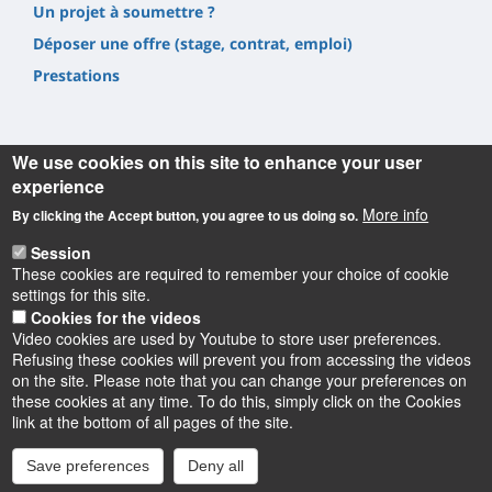
Un projet à soumettre ?
Déposer une offre (stage, contrat, emploi)
Prestations
We use cookies on this site to enhance your user
experience
Informations
More info
By clicking the Accept button, you agree to us doing so.
Session
UFR Sciences et Techniques
These cookies are required to remember your choice of cookie
1, rue de Chartres, 45100 Orléans
settings for this site.
02 38 41 71 78
Cookies for the videos
Video cookies are used by Youtube to store user preferences.
Refusing these cookies will prevent you from accessing the videos
on the site. Please note that you can change your preferences on
these cookies at any time. To do this, simply click on the Cookies
Instagram
LinkedIn
Youtube
TikTok
Facebook
Bluesk
link at the bottom of all pages of the site.
Save preferences
Deny all
Accessibilité : partiellement conforme