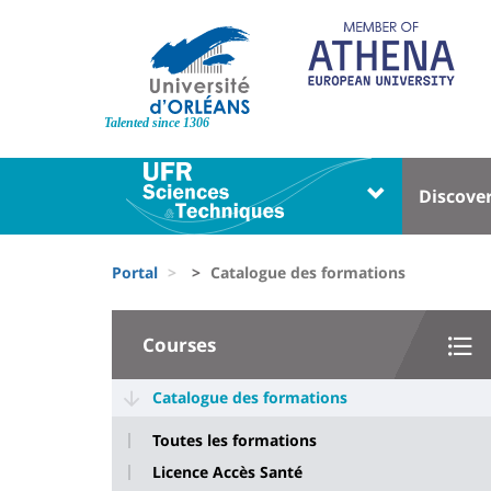
Skip
to
main
content
Site
branding
Talented since 1306
Université
Univer
Discove
:
:
Block
Menu
Fils
liste
princi
Portal
Catalogue des formations
d'Ariane
des
University
composantes
Courses
:
Sidebar
Catalogue des formations
Toutes les formations
Licence Accès Santé