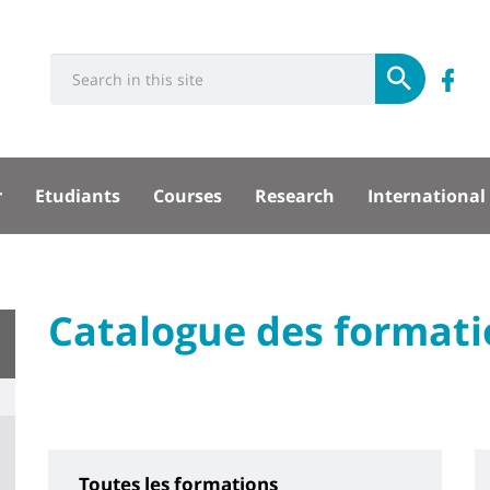
Université
Rés
Search
Re
Submit
:
soci
n
Recherche
sité
su
r
Etudiants
Courses
Research
International
F
pal
University
Catalogue des formati
Titre
:
de
Main
page
content
Toutes les formations