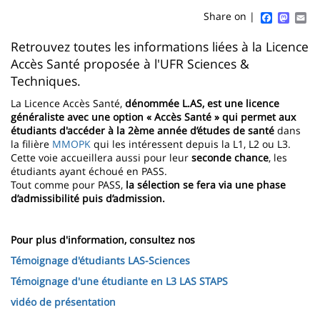
content
page
Faceboo
Mast
Em
Share on |
Contenu
Retrouvez toutes les informations liées à la Licence
Accès Santé proposée à l'UFR Sciences &
de
Techniques.
la
La Licence Accès Santé,
dénommée L.AS, est une licence
page
généraliste avec une option « Accès Santé » qui permet aux
étudiants d'accéder à la 2ème année d’études de santé
dans
principale
la filière
MMOPK
qui les intéressent depuis la L1, L2 ou L3.
Cette voie accueillera aussi pour leur
seconde chance
, les
étudiants ayant échoué en PASS.
Tout comme pour PASS,
la sélection se fera via une phase
d’admissibilité puis d’admission.
Pour plus d'information, consultez nos
Témoignage d'étudiants LAS-Sciences
Témoignage d'une étudiante en L3 LAS STAPS
vidéo de présentation