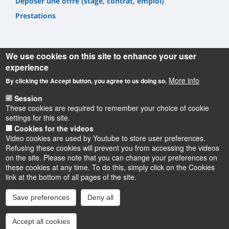
Déposer une offre (stage, contrat, emploi)
Prestations
We use cookies on this site to enhance your user
experience
Informations
More info
By clicking the Accept button, you agree to us doing so.
Session
UFR Sciences et Techniques
These cookies are required to remember your choice of cookie
1, rue de Chartres, 45100 Orléans
settings for this site.
02 38 41 71 78
Cookies for the videos
Video cookies are used by Youtube to store user preferences.
Refusing these cookies will prevent you from accessing the videos
on the site. Please note that you can change your preferences on
these cookies at any time. To do this, simply click on the Cookies
Instagram
LinkedIn
Youtube
TikTok
Facebook
Bluesk
link at the bottom of all pages of the site.
Save preferences
Deny all
Accessibilité : partiellement conforme
Cookies
Intranet
Mentions légales
Accept all cookies