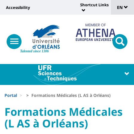
Sélec
Skip
Shortcut Links
Université
EN
Accessibility
to
Universit
de
main
:
:
content
langu
lien
Shortcut
vers
Links
Site
responsive
page
responsi
menu
branding
Talented since 1306
search
accessibilité
button
button
Université
Université
:
:
Recherche
Block
Fils
liste
Portal
Formations Médicales (L AS à Orléans)
d'Ariane
des
University
University
Formations Médicales
composantes
:
:
(L AS à Orléans)
Titre
Sidebar
Main
de