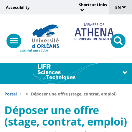
Sélec
Skip
Shortcut Links
Université
EN
Accessibility
to
Universit
de
main
:
:
content
langu
lien
Shortcut
vers
Links
Site
responsive
page
responsi
menu
branding
Talented since 1306
search
accessibilité
button
button
Université
Université
:
:
Recherche
Block
Fils
liste
Portal
Déposer une offre (stage, contrat, emploi)
d'Ariane
des
University
University
Déposer une offre
composantes
:
:
(stage, contrat, emploi)
Titre
Sidebar
Main
de