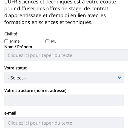
Contenu
L'UFR Sciences et Techniques est à votre écoute
content
page
pour diffuser des offres de stage, de contrat
de
d'apprentissage et d'emploi en lien avec les
la
formations en sciences et techniques.
page
Civilité
principale
Mme
M.
Nom / Prénom
Votre statut
Votre structure (nom et adresse)
e-mail