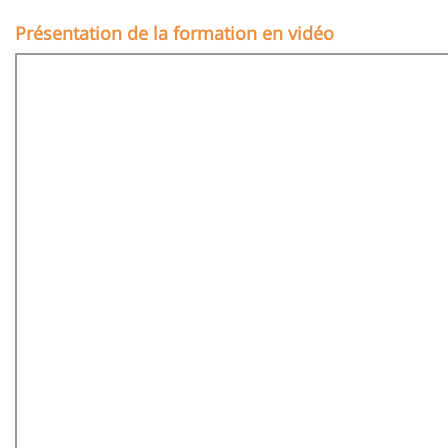
page
content
Contenu
Présentation de la formation en vidéo
de
la
page
principale