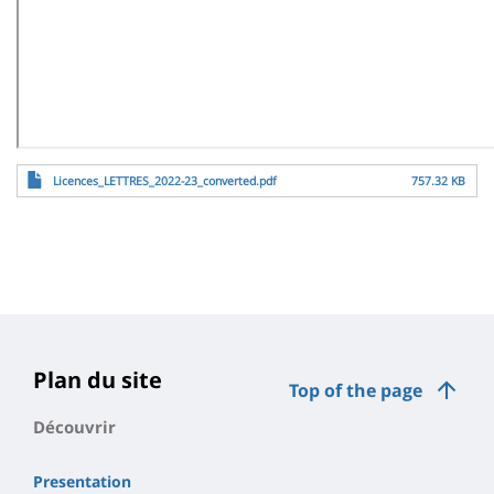
File
Licences_LETTRES_2022-23_converted.pdf
757.32 KB
Plan du site
Top of the page
Découvrir
Presentation