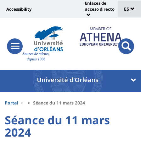
Sélec
Pasar
Enlaces de
Université
al
ES
Accessibility
acceso directo
Universit
de
contenido
:
:
principal
lang
lien
Shortcut
vers
links
Site
page
responsive
responsi
Source de talents,
menu
branding
search
accessibilité
depuis 1306
button
button
Université
Université
:
:
Recherche
Block
Fils
liste
Portal
Séance du 11 mars 2024
d'Ariane
des
University
University
Séance du 11 mars
composantes
:
:
2024
Titre
Sidebar
Main