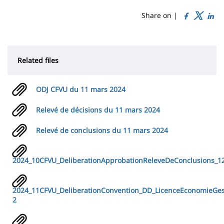
de
content
page
Share on |
Contenu
de
Related files
la
page
ODJ CFVU du 11 mars 2024
principale
Relevé de décisions du 11 mars 2024
Relevé de conclusions du 11 mars 2024
2024_10CFVU_DeliberationApprobationReleveDeConclusions_12
2024_11CFVU_DeliberationConvention_DD_LicenceEconomieGest
2