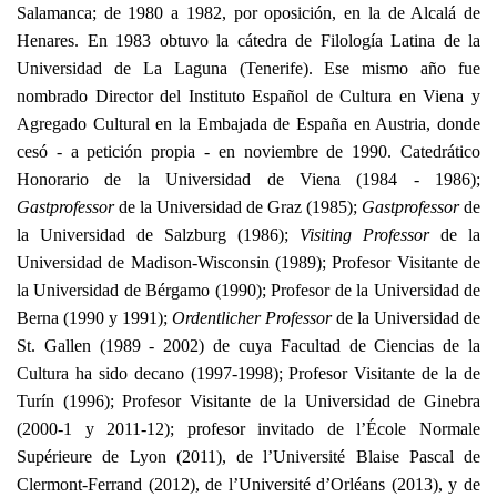
Salamanca; de
1980 a
1982, por oposición, en la de Alcalá de
Henares. En 1983 obtuvo la cátedra de Filología Latina de
la
Universidad
de
La Laguna
(Tenerife). Ese mismo año fue
nombrado Director del Instituto Español de Cultura en Viena y
Agregado Cultural en
la Embajada
de España en Austria, donde
cesó - a petición propia - en noviembre de 1990. Catedrático
Honorario de
la Universidad
de Viena (1984 - 1986);
Gastprofessor
de
la Universidad
de Graz (1985);
Gastprofessor
de
la Universidad
de Salzburg (1986);
Visiting Professor
de
la
Universidad
de Madison-Wisconsin (1989); Profesor Visitante de
la Universidad
de Bérgamo (1990); Profesor de
la Universidad
de
Berna (1990 y 1991);
Ordentlicher Professor
de
la Universidad
de
St. Gallen (1989 - 2002) de cuya Facultad de Ciencias de
la
Cultura
ha sido decano (1997-1998); Profesor Visitante de la de
Turín (1996); Profesor Visitante de
la Universidad
de Ginebra
(2000-1 y 2011-12); profesor invitado de l’École Normale
Supérieure de Lyon (2011), de l’Université Blaise Pascal de
Clermont-Ferrand (2012), de l’Université d’Orléans (2013), y de