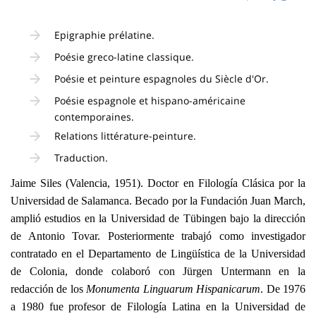
page
content
Contenu
Epigraphie prélatine.
de
Poésie greco-latine classique.
la
Poésie et peinture espagnoles du Siècle d'Or.
page
Poésie espagnole et hispano-américaine
principale
contemporaines.
Relations littérature-peinture.
Traduction.
Jaime Siles (Valencia, 1951). Doctor en Filología Clásica por
la
Universidad
de Salamanca. Becado por
la Fundación Juan
March,
amplió estudios en
la Universidad
de Tübingen bajo la dirección
de Antonio Tovar. Posteriormente trabajó como investigador
contratado en el Departamento de Lingüística de
la Universidad
de Colonia, donde colaboró con Jürgen Untermann en la
redacción de los
Monumenta Linguarum Hispanicarum
. De
1976
a
1980 fue profesor de Filología Latina en
la Universidad
de