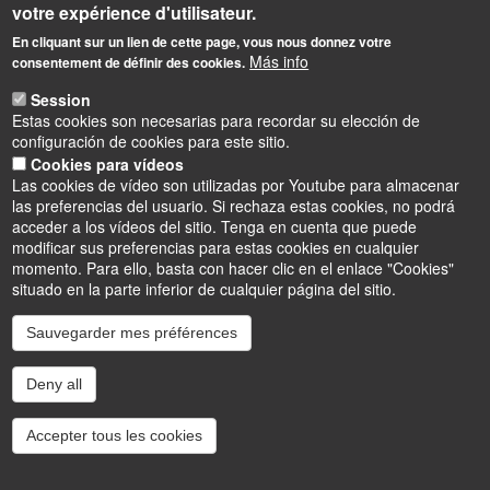
votre expérience d'utilisateur.
En cliquant sur un lien de cette page, vous nous donnez votre
Más info
consentement de définir des cookies.
Informations
Session
Estas cookies son necesarias para recordar su elección de
Laboratoire Rémélice
configuración de cookies para este sitio.
Réception et Médiation de Littératures et de Cultures
Cookies para vídeos
Etrangères et comparées
Las cookies de vídeo son utilizadas por Youtube para almacenar
UFR Collegium Lettres, Langues et Sciences Humaines
las preferencias del usuario. Si rechaza estas cookies, no podrá
10 rue de Tours
acceder a los vídeos del sitio. Tenga en cuenta que puede
BP 46527 - 45065 Orléans cedex 2
modificar sus preferencias para estas cookies en cualquier
momento. Para ello, basta con hacer clic en el enlace "Cookies"
situado en la parte inferior de cualquier página del sitio.
Sauvegarder mes préférences
Instagram
LinkedIn
Youtube
TikTok
Facebook
Bluesk
Deny all
Accessibilité : partiellement conforme
Accepter tous les cookies
Cookies
Intranet
Mentions légales