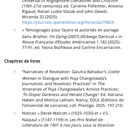
Universal in Anglophone Literatures and Criticism
(19th-21st centuries)
, ed. Caroline Pollentier, Antonia
Rigaud, Ronan Ludot-Vlasak and John Dewitt,
Miranda 32 (2025).
https://journals.openedition.org/miranda/70829
« Témoignages pour l’autre et autorités en partage
dans
Brother, I’m Dying
(2007) d’Edwige Danticat » in
Revue Française d’Etudes Américaines
1.182 (2025) :
77-91, ed. Yasna Bozhkova and Carline Encarnacion.
Chapitres de livres
“Narratives of Revelation: Gaiutra Bahadur’s
Coolie
Woman
in Dialogue with Puja Changoiwala’s
Journalistic and Novelistic Practices” in
The
Itineraries of Puja Changoiwala's Artivist Practices:
'To Dispel Darkness and Herald Change'
. Ed. Adriana
Haben and Monica Latham, Nancy: EDUL (Editions de
l’Université de Lorraine), coll. Prestige, 2025. 197-210.
Notices « Derek Walcott » (1025-1035) et « V.S.
Naipaul » (1147-1159) in
Les Prix Nobel de
Littérature de 1901 à nos jours
, sous la direction