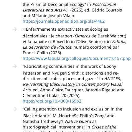
the Prism of Decolonial Ecology” in
Postcolonial
Literatures and Arts
4.1 (2026), ed. Cédric Courtois
and Mélanie Joseph-Vilain.
https://journals.openedition.org/pla/4462
« Enfer/mements extractivistes et écologies
décoloniales : le charbon (
Omeros
de Derek Walcott)
et la bauxite (« Boxed In » d’Olive Senior) » in
Fabula
,
La dévoration de Ploutos
, numéro coordonné par
Franck Collin (2026).
https://www.fabula.org/colloques/document16157.php
“Fabric/ating communities in the work of Ebony
Patterson and Nyugen Smith: distortions and re-
directions of scales, places and gazes” in
ANGLES
,
Re-Narrating Black History in Contemporary Visual
Arts
, ed. Anne-Claire Faucquez, Antonia Rigaud and
Clémentine Tholas, 20 (2025).
https://doi.org/10.4000/159p2
“Calling attention to inclusion and exclusion in the
‘Black Atlantic’: M. NourbeSe Philip’s Zong! and
Natasha Trethewey’s
Native Guard
as
historiographical interventions” in
Crises of the