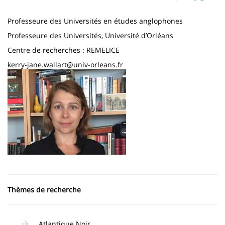
page
content
Contenu
Professeure des Universités en études anglophones
de
Professeure des Universités, Université d’Orléans
la
Centre de recherches : REMELICE
page
kerry-jane.wallart@univ-orleans.fr
Imagen
principale
Thèmes de recherche
Atlantique Noir