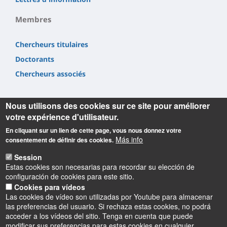
Membres
Chercheurs titulaires
Doctorants
Chercheurs associés
Nous utilisons des cookies sur ce site pour améliorer
votre expérience d'utilisateur.
En cliquant sur un lien de cette page, vous nous donnez votre
Informations
Más info
consentement de définir des cookies.
Laboratoire Rémélice
Session
Estas cookies son necesarias para recordar su elección de
Réception et Médiation de Littératures et de Cultures
configuración de cookies para este sitio.
Etrangères et comparées
Cookies para vídeos
UFR Collegium Lettres, Langues et Sciences Humaines
Las cookies de vídeo son utilizadas por Youtube para almacenar
10 rue de Tours
las preferencias del usuario. Si rechaza estas cookies, no podrá
BP 46527 - 45065 Orléans cedex 2
acceder a los vídeos del sitio. Tenga en cuenta que puede
modificar sus preferencias para estas cookies en cualquier