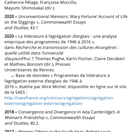
Catherine Pélage, Françoise Morcillo,
Mayumi Shimosakai (dir.)
2020
« Unconventional Memoirs: Mary Fortune’ Account of Life
on the Diggings »,
Commonwealth Essays
and Studies
, 43.1
2020
« La littérature à l’agrégation d’anglais : une analyse
empirique des programmes de 1946 à 2016 »,
dans
Recherche et transmission des cultures étrangères :
quelle utilité dans l’université
d’aujourd’hui ?
, Thomas Pughe, Karin Fischer, Claire Decobert
et Mathieu Bonzom (dir.), Presses
Universitaires de Rennes.
→ Base de données « Programmes de littérature à
l’agrégation externe d’anglais de 1946 à
2016 », établie par Alice Michel, disponible en ligne sur le site
de la SAES :
http://saesfrance.org/concours/agregations/agregation-
externe/agregation-externe/agregation/
2018
« Convergence and Divergence in Ada Cambridge’s
A
Woman’s Friendship
»,
Commonwealth Essays
and Studies
, 40.2.
2017
« Women Others in the South Seas: Robert Louis