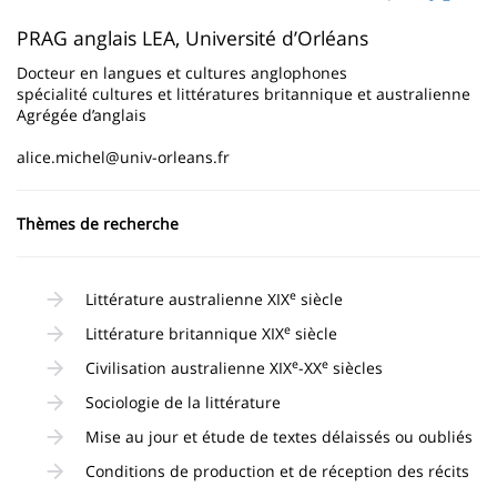
page
content
Contenu
PRAG anglais LEA, Université d’Orléans
de
Docteur en langues et cultures anglophones
spécialité cultures et littératures britannique et australienne
la
Agrégée d’anglais
page
alice.michel@univ-orleans.fr
principale
Thèmes de recherche
e
Littérature australienne XIX
siècle
e
Littérature britannique XIX
siècle
e
e
Civilisation australienne XIX
-XX
siècles
Sociologie de la littérature
Mise au jour et étude de textes délaissés ou oubliés
Conditions de production et de réception des récits