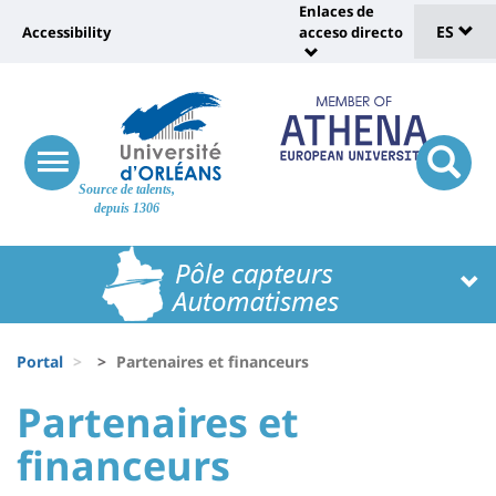
Sélec
Pasar
Enlaces de
Université
al
ES
Accessibility
acceso directo
Universit
de
contenido
:
:
principal
lang
lien
Shortcut
vers
links
Site
page
responsive
responsi
Source de talents,
menu
branding
search
accessibilité
depuis 1306
button
button
Université
Université
:
:
Recherche
Block
Fils
liste
Portal
Partenaires et financeurs
d'Ariane
des
University
University
Partenaires et
composantes
:
:
financeurs
Titre
Sidebar
Main