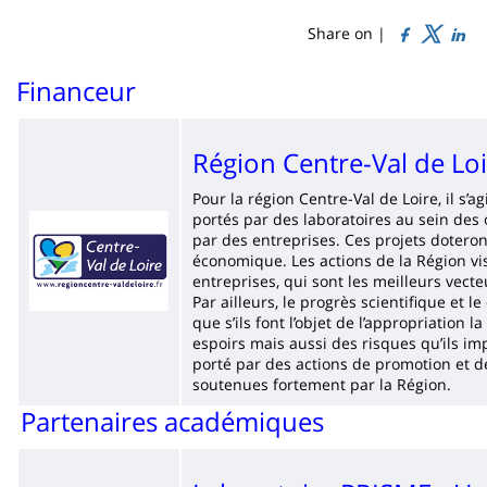
de
content
page
Share on |
Contenu
Financeur
de
la
Région Centre-Val de Lo
page
Pour la région Centre-Val de Loire, il s’a
principale
portés par des laboratoires au sein des
Imagen
par des entreprises. Ces projets dotero
économique. Les actions de la Région vis
entreprises, qui sont les meilleurs vecte
Par ailleurs, le progrès scientifique et
que s’ils font l’objet de l’appropriation 
espoirs mais aussi des risques qu’ils im
porté par des actions de promotion et de 
soutenues fortement par la Région.
Partenaires académiques