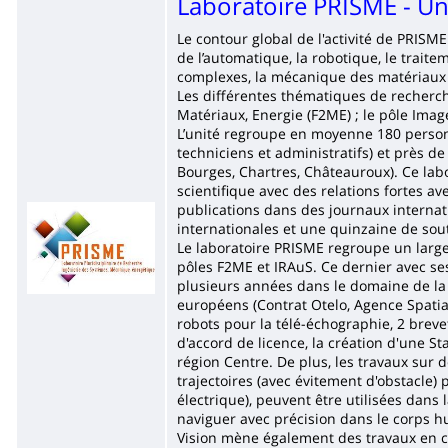
Laboratoire PRISME - Un
Le contour global de l'activité de PRISM
de l’automatique, la robotique, le trait
complexes, la mécanique des matériaux et
Les différentes thématiques de recherch
Matériaux, Energie (F2ME) ; le pôle Imag
L’unité regroupe en moyenne 180 perso
techniciens et administratifs) et près de
Bourges, Chartres, Châteauroux). Ce lab
scientifique avec des relations fortes a
publications dans des journaux internat
Imagen
internationales et une quinzaine de sou
Le laboratoire PRISME regroupe un large
pôles F2ME et IRAuS. Ce dernier avec se
plusieurs années dans le domaine de la 
européens (Contrat Otelo, Agence Spatia
robots pour la télé-échographie, 2 breve
d'accord de licence, la création d'une S
région Centre. De plus, les travaux sur 
trajectoires (avec évitement d'obstacle)
électrique), peuvent être utilisées dans l
naviguer avec précision dans le corps hu
Vision mène également des travaux en co