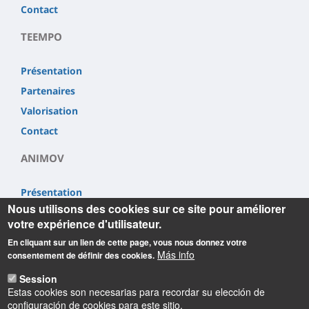
Contact
TEEMPO
Présentation
Partenaires
Valorisation
Contact
ANIMOV
Présentation
Nous utilisons des cookies sur ce site pour améliorer
Partenaires
votre expérience d'utilisateur.
Valorisation
En cliquant sur un lien de cette page, vous nous donnez votre
Contact
Más info
consentement de définir des cookies.
Session
Estas cookies son necesarias para recordar su elección de
configuración de cookies para este sitio.