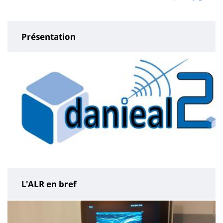
page
content
Présentation
L'ALR en bref