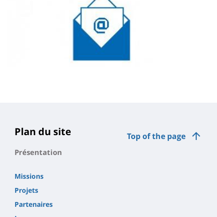
Contenu
de
la
page
Plan du site
Top of the page
principale
Présentation
Missions
Projets
Partenaires